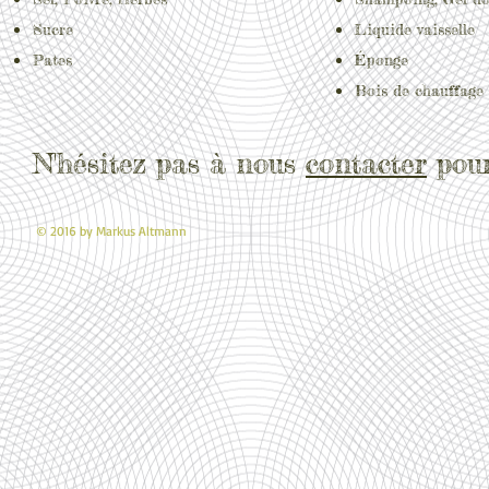
Sucre
Liquide vaisselle
Pates
Éponge
Bois de chauffage 
N'hésitez pas à nous
contacter
pour
© 2016 by Markus Altmann