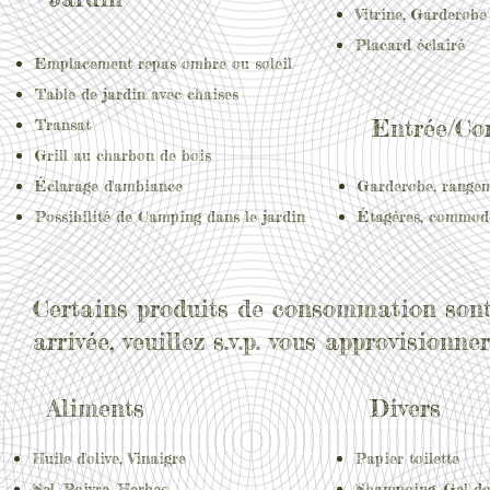
Vitrine, Garderobe
Placard éclairé
Emp
lacement repas ombre ou soleil
Table de jardin avec chaises
Entrée/Co
Transat
Grill au charbon de bois
Éclarage d'ambiance
Garderobe, rangem
Possibilité de Camping dans le jardin
Étagères, commod
Certains produits de consommation sont 
arrivée, veuillez s.v.p. vous approvisionne
Aliments
Divers
Huile d'olive, Vinaigre
Papier toilette
Sel, Poivre, Herbes
Shampoing, Gel d