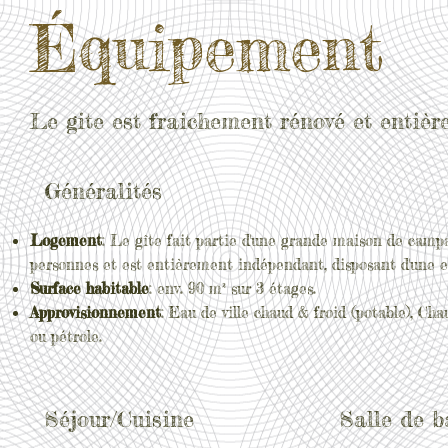
Équipement
Le gite est fraichement rénové et entièr
Généralités
Logement
: Le gîte fait partie d'une grande maison de campa
personnes et est entièrement indépendant
, disposant d'une 
Surface habitable
: env. 90 m² sur 3 étages.
Approvisionnement
: Eau de ville chaud & froid (potable
), Cha
ou pétrole.
Séjour/Cuisine
Salle de b