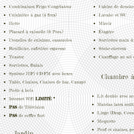
Combinaison Frigo/Congélateur
Cabine de douche
Cuisinière à gaz (4 feux)
Lavabo et WC
Hotte
Miroir
Placard à vaisselle (6
Pers.)
Étagère
Utensiles de cuisinne, casseroles
Serviettes main 
Bouilloire
, cafetière expresso
Sèche-cheveux
Toaster
Chauffage au sol 
Serviettes, Balais
Système HiFi CD-FM avec boxes
Chambre à
Table, Chaises, Chaises de bar, Canapé
Poêle à bois
Lit double avec s
Internet Wifi
LIMITÉ *
Matelas latex mult
PAS
de Télévision
Linge (Drap, Couss
PAS
de coffre fort
Moquette
Pouf et chaises, pe
Jardin